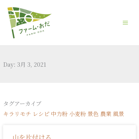
内
容
を
ス
キ
ッ
Day: 3月 3, 2021
プ
タグアーカイブ
キラリモチ
レシピ
中力粉
小麦粉
景色
農業
風景
山を片付ける