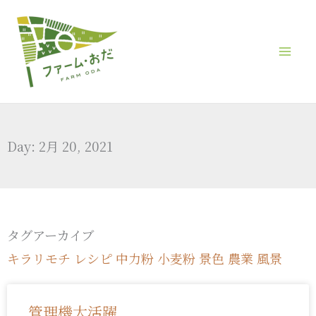
内
容
を
ス
キ
ッ
Day: 2月 20, 2021
プ
タグアーカイブ
キラリモチ
レシピ
中力粉
小麦粉
景色
農業
風景
管理機大活躍